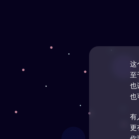
这
至
也
也
有
更
你