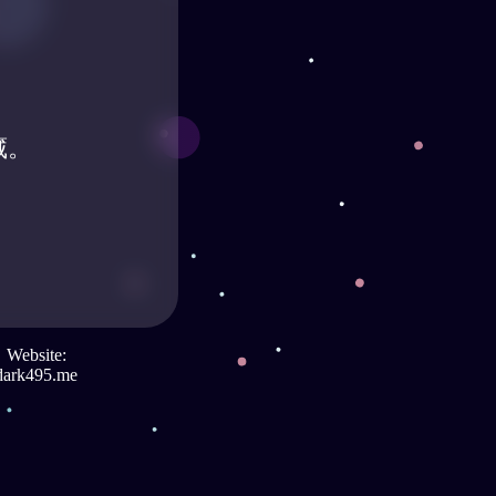
藏。
Website:
dark495.me