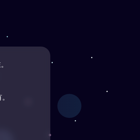
在。
有。