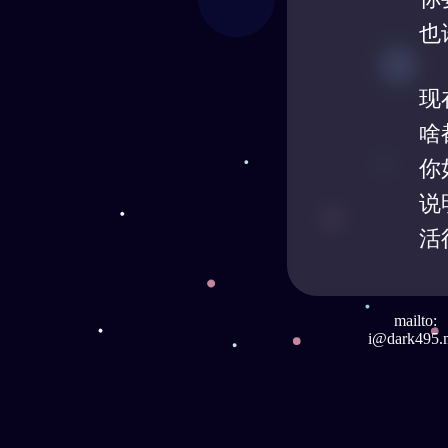
也
现
啥
你
说
活
mailto:
i@dark495.